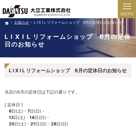
新築・注文住宅・家のリフォーム・土地売買（北近畿・福知山・綾部・舞鶴）の工務店な
新築・注文住宅・リフォーム（京都・福知山市・綾部・舞鶴）の工務店
お知らせ
お知らせ
L I X I L リフォームショップ 6月の定休日のお知らせ
L I X I L リフォームショップ 6月の定休日のお知らせ
ホーム
ホーム
L I X I L リフォームショップ 6月の定休
日のお知らせ
L I X I L リフォームショップ 6月の定休日のお知らせ
当店の6月の定休日は下記の通りです。
[ 定休日 ]
6
日(土)・
7
日(日)・
13
日(土)・
14
日(日)・
20
日(土)・
21
日(日)・
28
日(日)