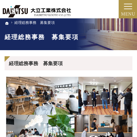
新築・注文住宅・家のリフォーム・土地売買（北近畿・福知山・綾部・舞鶴）の工務店な
新築・注文住宅・リフォーム（京都・福知山市・綾部・舞鶴）の工務店
経理総務事務 募集要項
経理総務事務 募集要項
ホーム
ホーム
経理総務事務 募集要項
経理総務事務 募集要項