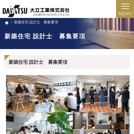
新築・注文住宅・家のリフォーム・土地売買（北近畿・福知山・綾部・舞鶴）の工務店な
新築・注文住宅・リフォーム（京都・福知山市・綾部・舞鶴）の工務店
新築住宅 設計士 募集要項
新築住宅 設計士 募集要項
ホーム
ホーム
新築住宅 設計士 募集要項
新築住宅 設計士 募集要項