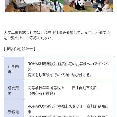
大立工業株式会社では、現在正社員を募集しています。応募要項
をご覧の上、ご応募ください。
[ 新築住宅 設計士 ]
ROHAKU建築設計新築住宅のお客様へのアドバイ
仕事内
ス、
容
提案をし商談を行い成約に結び付ける。
必要資
高等学校卒業同等以上 普通自動車免許
格
（初心者も歓迎）
ROHAKU建築設計福知山スタジオ 京都府福知山
勤務地
市