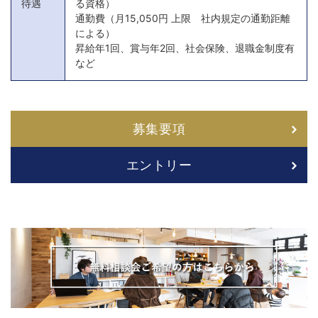
待遇
る資格）
通勤費（月15,050円 上限 社内規定の通勤距離
による）
昇給年1回、賞与年2回、社会保険、退職金制度有
など
募集要項
エントリー