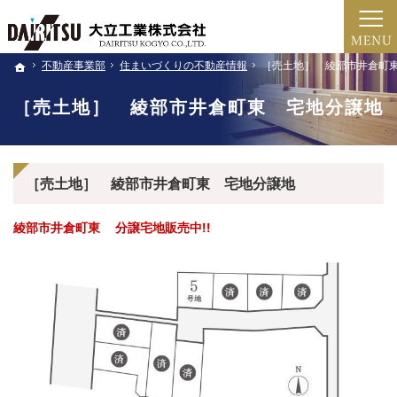
新築・注文住宅・家のリフォーム・土地売買（北近畿・福知山・綾部・舞鶴）の工務店な
新築・注文住宅・リフォーム（京都・福知山市・綾部・舞鶴）の工務店
不動産事業部
不動産事業部
住まいづくりの不動産情報
住まいづくりの不動産情報
［売土地］ 綾部市井倉町
［売土地］ 綾部市井倉町
ホーム
ホーム
［売土地］ 綾部市井倉町東 宅地分譲地
［売土地］ 綾部市井倉町東 宅地分譲地
綾部市井倉町東 分譲宅地販売中!!