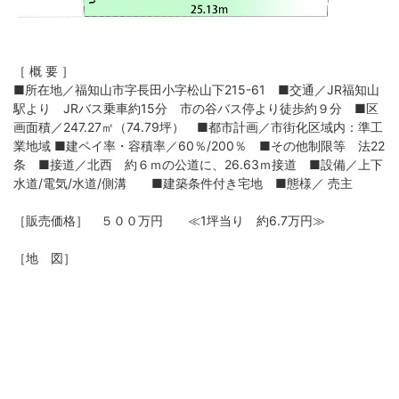
［ 概 要 ］
■所在地／福知山市字長田小字松山下215-61 ■交通／JR福知山
駅より JRバス乗車約15分 市の谷バス停より徒歩約９分 ■区
画面積／247.27㎡（74.79坪） ■都市計画／市街化区域内：準工
業地域 ■建ペイ率・容積率／60％/200％ ■その他制限等 法22
条 ■接道／北西 約６ｍの公道に、26.63ｍ接道 ■設備／上下
水道/電気/水道/側溝 ■建築条件付き宅地 ■態様／ 売主
［販売価格］ ５００万円 ≪1坪当り 約6.7万円≫
［地 図］