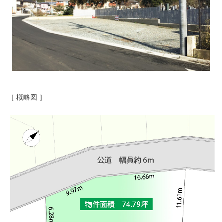
［ 概略図 ］