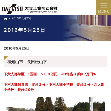
新築・注文住宅・家のリフォーム・土地売買（北近畿・福知山・綾部・舞鶴）の工務店な
新築・注文住宅・リフォーム（京都・福知山市・綾部・舞鶴）の工務店
2016年5月25日
2016年5月25日
ホーム
ホーム
2016年5月25日
2016年5月25日
福知山市 長田松山下
下六人部学区 1区画 ５００万円 ≪1坪当り 約6.7万円≫
下六人部保育園 徒歩２分・下六人部小学校 徒歩２分・六人部
中学校 徒歩２0分